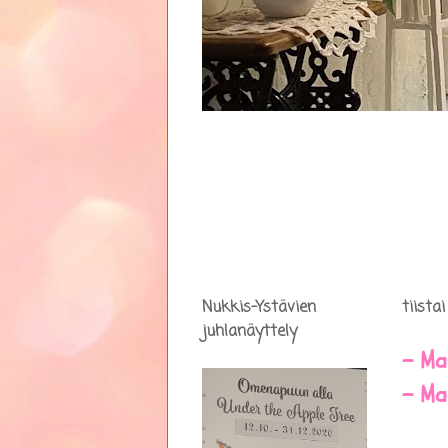
Nukkis-Ystävien
tiista
juhlanäyttely
- Ma
- Ma