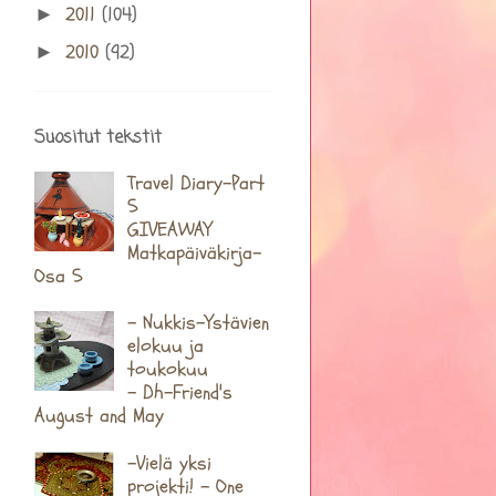
2011
(104)
►
2010
(92)
►
Suositut tekstit
Travel Diary-Part
5
GIVEAWAY
Matkapäiväkirja-
Osa 5
- Nukkis-Ystävien
elokuu ja
toukokuu
- Dh-Friend's
August and May
-Vielä yksi
projekti! - One