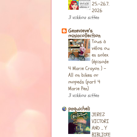
25.-26.7.
2026
3 viikkoa sitten
Genevieve's
miniacollection
Tous à
vélos ou
en solex
(épisode
4 Marie Crayon ) -
All on bikes or
mopeds (part 4
Marie Pen)
3 viikkoa sitten
paquicheli
JEREZ
VICTORI
ANO ... Y
BIBLIOTE