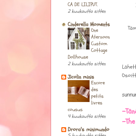
CA DE LILIPUT.
2 kuukautta sitten
Cinderella Moments
Täm
One
Aternoon
Custom
Cottage
Dollhouse
2 kuukautta sitten
Lähet
Osoit
Jicolin minis
Encore
des
sunnun
petits
livres
cousus
-Tän
4 kuukautta sitten
-The
Drora's minimundo
5 kuukautta sitten