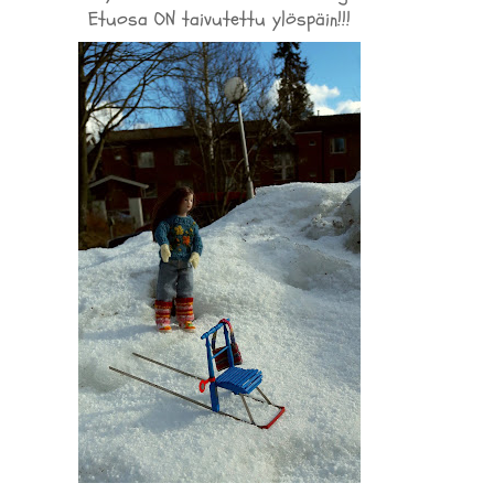
Etuosa ON taivutettu ylöspäin!!!