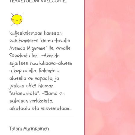
TERVETULOA! WELCOME!
kuljeskelemaan kanssani
puistonviertä kiemurtavalle
Avenida Mignonne´lle, omalle
Söpökadulleni. -Avenida
sijaitsee ruutukaava-alueen
ulkopuolella. Rakentelu
alueella on vapaata, ja
joskus ehkä hieman
"sitäsuntätä". -Elämä on
suloisen verkkaista,
aikatauluista viisveisataan...
Taloni Aurinkoinen