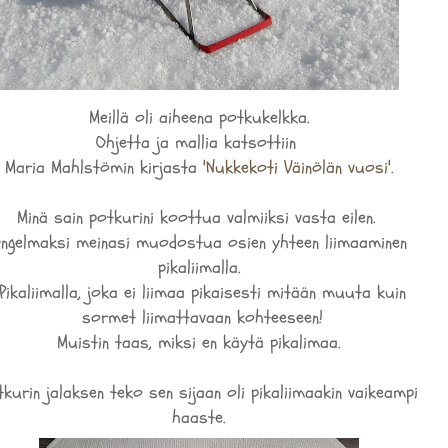
Meillä oli aiheena potkukelkka.
Ohjetta ja mallia katsottiin
Maria Mahlstömin kirjasta
'Nukkekoti Väinölän vuosi'
.
Minä sain potkurini koottua valmiiksi vasta eilen.
ngelmaksi meinasi muodostua osien yhteen liimaaminen
pikaliimalla.
ikaliimalla, joka ei liimaa pikaisesti mitään muuta kuin
sormet liimattavaan kohteeseen!
Muistin taas, miksi en käytä pikalimaa.
tkurin jalaksen teko sen sijaan oli pikaliimaakin vaikeampi
haaste.