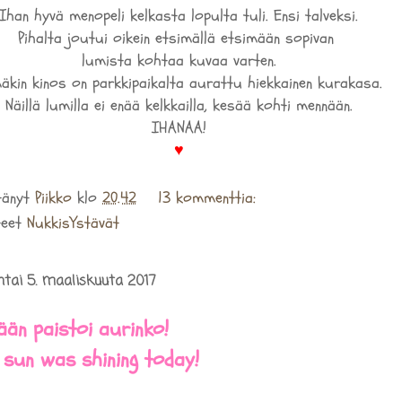
Ihan hyvä menopeli kelkasta lopulta tuli. Ensi talveksi.
Pihalta joutui oikein etsimällä etsimään sopivan
lumista kohtaa kuvaa varten.
äkin kinos on parkkipaikalta aurattu hiekkainen kurakasa.
Näillä lumilla ei enää kelkkailla, kesää kohti mennään.
IHANAA!
♥
tänyt
Piikko
klo
20.42
13 kommenttia:
teet
NukkisYstävät
tai 5. maaliskuuta 2017
ään paistoi aurinko!
 sun was shining today!