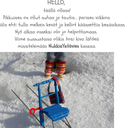
HELLO,
täällä ollaan!
Pikkuisen on ollut nuhaa ja tautia... parisen viikkoa.
 välin ehti tulla melkein kevät ja kellot käännettiin kesäaikaan.
Nyt alkaa onneksi olo jo helpottamaan.
Viime sunnuntaina olikin tosi kiva lähteä
ministelemään
NukkisYstävien
kanssa.