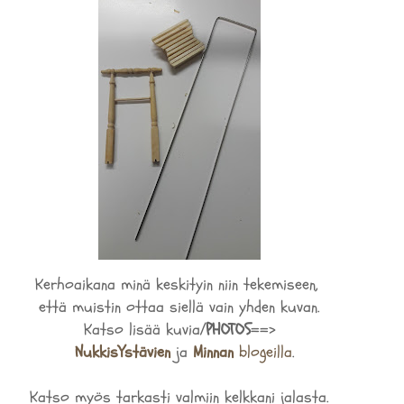
Kerhoaikana minä keskityin niin tekemiseen,
että muistin ottaa siellä vain yhden kuvan.
Katso lisää kuvia/
PHOTOS
==>
NukkisYstävien
ja
Minnan
blogeilla
.
Katso myös tarkasti valmiin kelkkani jalasta.