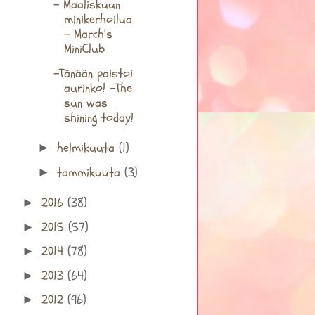
- Maaliskuun
minikerhoilua
- March's
MiniClub
-Tänään paistoi
aurinko! -The
sun was
shining today!
helmikuuta
(1)
►
tammikuuta
(3)
►
2016
(38)
►
2015
(57)
►
2014
(78)
►
2013
(64)
►
2012
(96)
►