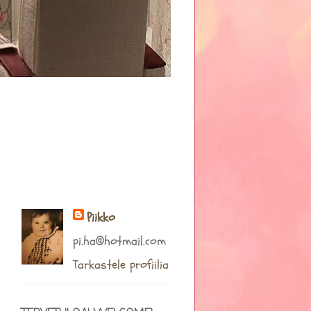
Piikko
pi.ha@hotmail.com
Tarkastele profiilia