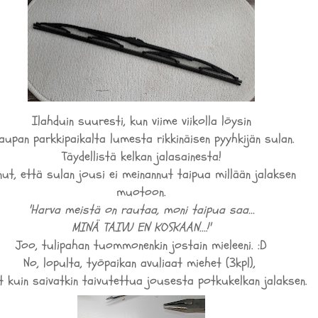
Ilahduin suuresti, kun viime viikolla löysin
upan parkkipaikalta lumesta rikkinäisen pyyhkijän sulan.
Täydellistä kelkan jalasainesta!
nut, että sulan jousi ei meinannut taipua millään jalaksen
muotoon.
'Harva meistä on rautaa, moni taipua saa...
MINÄ TAIVU EN KOSKAAN...!'
Joo, tulipahan tuommonenkin jostain mieleeni. :D
No, lopulta, työpaikan avuliaat miehet (3kpl),
t kuin saivatkin taivutettua jousesta potkukelkan jalaksen.