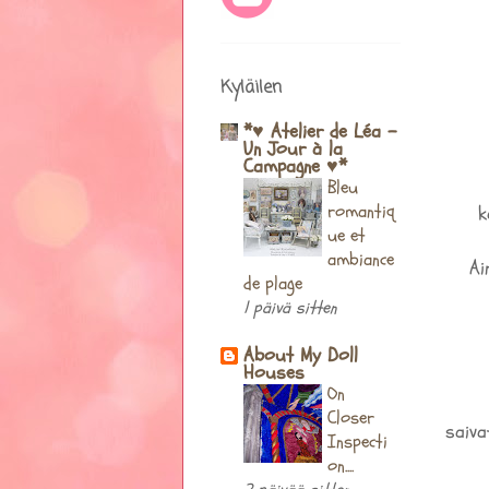
Kyläilen
*♥ Atelier de Léa -
Un Jour à la
Campagne ♥*
Bleu
romantiq
ka
ue et
ambiance
Ai
de plage
1 päivä sitten
About My Doll
Houses
On
Closer
saiva
Inspecti
on....