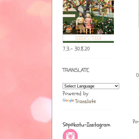
7.3.- 30.8.20
TRANSLATE
O
P
Powered by
Translate
Po
Söpökatu-Instagram